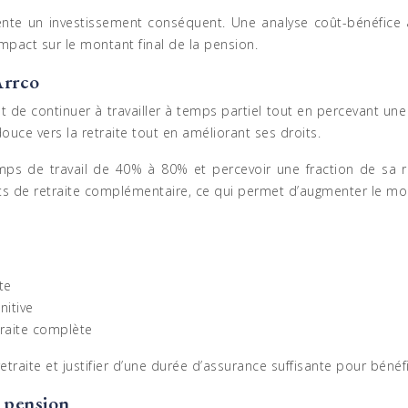
sente un investissement conséquent. Une analyse coût-bénéfice
impact sur le montant final de la pension.
Arrco
t de continuer à travailler à temps partiel tout en percevant un
 douce vers la retraite tout en améliorant ses droits.
 temps de travail de 40% à 80% et percevoir une fraction de sa
ints de retraite complémentaire, ce qui permet d’augmenter le mo
te
nitive
traite complète
la retraite et justifier d’une durée d’assurance suffisante pour bén
a pension