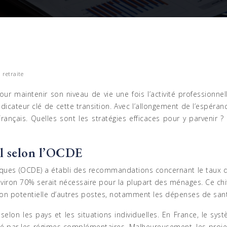
 retraite
 pour maintenir son niveau de vie une fois l’activité profession
 indicateur clé de cette transition. Avec l’allongement de l’espér
ançais. Quelles sont les stratégies efficaces pour y parveni
l selon l’OCDE
ues (OCDE) a établi des recommandations concernant le taux de
nviron 70% serait nécessaire pour la plupart des ménages. Ce ch
ation potentielle d’autres postes, notamment les dépenses de san
elon les pays et les situations individuelles. En France, le sy
 par les régimes complémentaires. Malheureusement, les projec