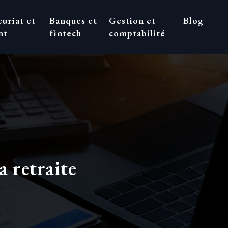
uriat et
Banques et
Gestion et
Blog
nt
fintech
comptabilité
 retraite