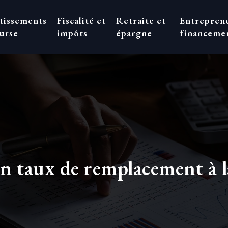
stissements
Fiscalité et
Retraite et
Entreprene
urse
impôts
épargne
financeme
n taux de remplacement à la