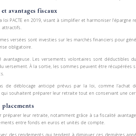
 et avantages fiscaux
 la loi PACTE en 2019, visant à simplifier et harmoniser l’épargn
attractifs.
ommes versées sont investies sur les marchés financiers pour géné
rise obligatoire.
té avantageuse. Les versements volontaires sont déductibles du
u versement. À la sortie, les sommes peuvent être récupérées sou
s.
cas de déblocage anticipé prévus par la loi, comme l’achat d
x qui souhaitent préparer leur retraite tout en conservant une cer
s placements
r préparer leur retraite, notamment grâce à sa fiscalité avantage
sements entre fonds en euros et unités de compte.
 avec des rendements qui tendent à diminuer ces dernières anné