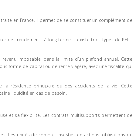
e retraite en France. Il permet de se constituer un complément de
rer des rendements à long terme. Il existe trois types de PER :
 revenu imposable, dans la limite d’un plafond annuel. Cette
s forme de capital ou de rente viagère, avec une fiscalité qui
e la résidence principale ou des accidents de la vie. Cette
taine liquidité en cas de besoin.
use et sa flexibilité. Les contrats multisupports permettent de
es. Les unités de compte, investies en actions, obligations ou