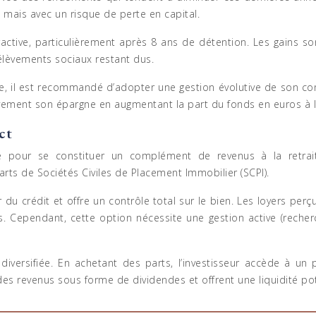
 mais avec un risque de perte en capital.
tractive, particulièrement après 8 ans de détention. Les gains 
élèvements sociaux restant dus.
e, il est recommandé d’adopter une gestion évolutive de son cont
ssivement son épargne en augmentant la part du fonds en euros à l
ct
te pour se constituer un complément de revenus à la retrait
arts de Sociétés Civiles de Placement Immobilier (SCPI).
er du crédit et offre un contrôle total sur le bien. Les loyers 
mps. Cependant, cette option nécessite une gestion active (reche
 diversifiée. En achetant des parts, l’investisseur accède à un
des revenus sous forme de dividendes et offrent une liquidité pot