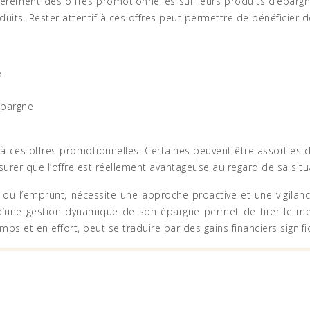
lièrement des offres promotionnelles sur leurs produits d’épar
duits. Rester attentif à ces offres peut permettre de bénéficier
e
épargne
es à ces offres promotionnelles. Certaines peuvent être assorti
rer que l’offre est réellement avantageuse au regard de sa situ
e ou l’emprunt, nécessite une approche proactive et une vigilan
’une gestion dynamique de son épargne permet de tirer le meil
et en effort, peut se traduire par des gains financiers significa