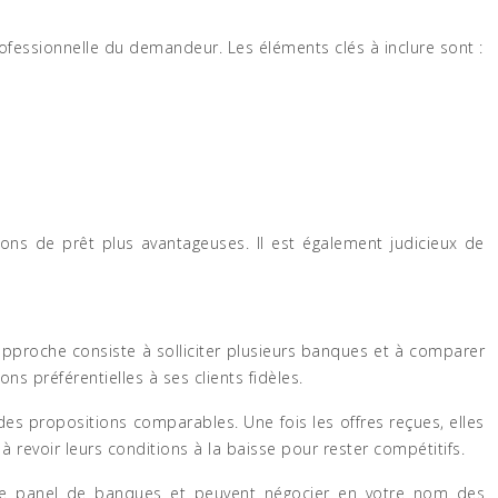
rofessionnelle du demandeur. Les éléments clés à inclure sont :
ions de prêt plus avantageuses. Il est également judicieux de
approche consiste à solliciter plusieurs banques et à comparer
s préférentielles à ses clients fidèles.
es propositions comparables. Une fois les offres reçues, elles
revoir leurs conditions à la baisse pour rester compétitifs.
large panel de banques et peuvent négocier en votre nom des