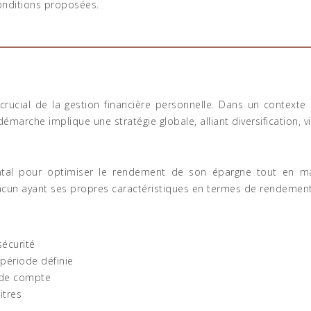
conditions proposées.
ucial de la gestion financière personnelle. Dans un contexte d
émarche implique une stratégie globale, alliant diversification, vig
ntal pour optimiser le rendement de son épargne tout en maît
chacun ayant ses propres caractéristiques en termes de rendement
sécurité
période définie
s de compte
itres