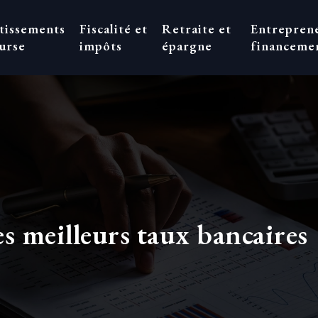
stissements
Fiscalité et
Retraite et
Entreprene
urse
impôts
épargne
financeme
es meilleurs taux bancaires