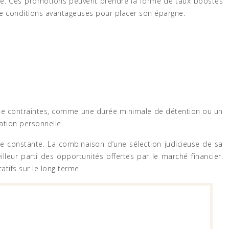
gne. Ces promotions peuvent prendre la forme de taux boostés
 de conditions avantageuses pour placer son épargne.
es de contraintes, comme une durée minimale de détention ou un
ation personnelle.
ce constante. La combinaison d’une sélection judicieuse de sa
leur parti des opportunités offertes par le marché financier.
tifs sur le long terme.